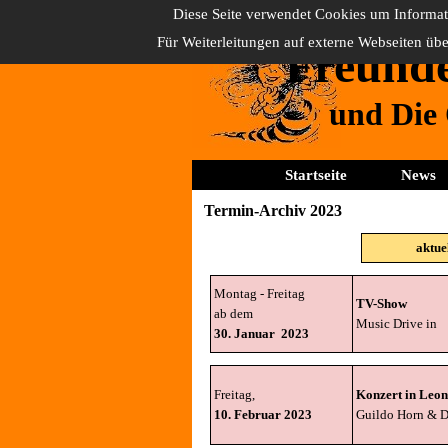
Direkt zum Seiteninhalt
Diese Seite verwendet Cookies um Informat
Für Weiterleitungen auf externe Webseiten üb
Freunde
und Die
Startseite
News
Termin-Archiv 2023
aktue
Montag - Freitag
TV-Show
ab dem
Music Drive in
30. Januar 2023
Freitag,
Konzert in Leo
10. Februar 2023
Guildo Horn & D