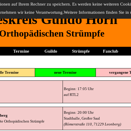
ionen auf Ihrem Rechner zu speichern.
Es werden keine weiteren Cook
ernehmen wir keine Verantwortung.
Weitere Informationen finden Sie in
skreis Guildo Horn
 Orthopädischen Strümpfe
Menü überspringen
Termine
Guildo
Strümpfe
Fanclub
▼
▼
▼
lle Termine
neue Termine
vergangene 
Beginn: 17:05 Uhr
auf RTL2
Beginn: 20:00 Uhr
nber
g
Stadthalle, Großer Saal
ie Orthopädischen Strümpfe
(Römerstraße 110, 71229 Leonberg)