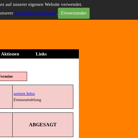
ies auf unserer eigenen Website verwendet.
 unserer
Datenschutzerklärung
.
Einverstanden
Aktionen
Links
▼
▼
Termine
weitere Infos
Erstausstrahlung
ABGESAGT