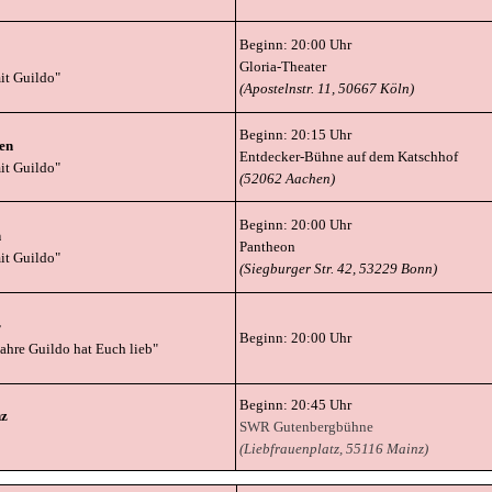
Beginn: 20:00 Uhr
Gloria-Theater
it Guildo"
(Apostelnstr. 11, 50667 Köln)
Beginn: 20:15 Uhr
en
Entdecker-Bühne auf dem Katschhof
it Guildo"
(52062 Aachen)
Beginn: 20:00 Uhr
n
Pantheon
it Guildo"
(Siegburger Str. 42, 53229 Bonn)
r
Beginn: 20:00 Uhr
Jahre Guildo hat Euch lieb"
Beginn: 20:45 Uhr
n
z
SWR Gutenbergbühne
(Liebfrauenplatz,
55116 Mainz)