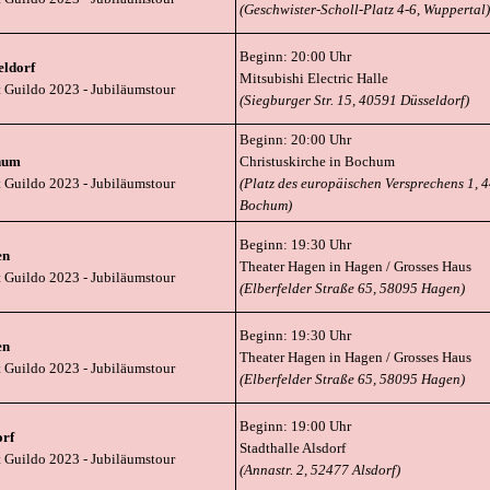
(Geschwister-Scholl-Platz 4-6, Wuppertal)
Beginn: 20:00 Uhr
eldorf
Mitsubishi Electric Halle
t Guildo 2023
- Jubiläumstour
(Siegburger Str. 15, 40591 Düsseldorf)
Beginn: 20:00 Uhr
hum
Christuskirche in Bochum
t Guildo 2023
- Jubiläumstour
(Platz des europäischen Versprechens 1, 
Bochum)
Beginn: 19:30 Uhr
en
Theater Hagen in Hagen / Grosses Haus
t Guildo 2023
- Jubiläumstour
(Elberfelder Straße 65, 58095 Hagen)
Beginn: 19:30 Uhr
en
Theater Hagen in Hagen / Grosses Haus
t Guildo 2023
- Jubiläumstour
(Elberfelder Straße 65, 58095 Hagen)
Beginn: 19:00 Uhr
orf
Stadthalle Alsdorf
t Guildo 2023
- Jubiläumstour
(Annastr. 2, 52477 Alsdorf)