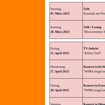
Sonntag,
Ta
l
k
05. März 2023
Sonntalk mit Pe
Sonntag,
Talk / Lesung
26. März 2023
"Missverstehen S
Freitag,
TV-Auftrit
t
21. April 2023
"Kölner Treff"
Donnerstag,
Konzert in Kref
27. April 2023
"WDR4 sing(t) m
Freitag,
Konzert in Esse
28. April 2023
"WDR4 sing(t) m
Samstag,
Konzert in Düss